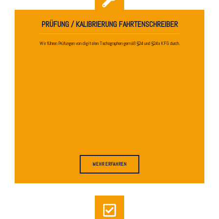
PRÜFUNG / KALIBRIERUNG FAHRTENSCHREIBER
Wir führen Prüfungen von digitalen Tachographen gemäß §24 und §24a KFG durch.
MEHR ERFAHREN