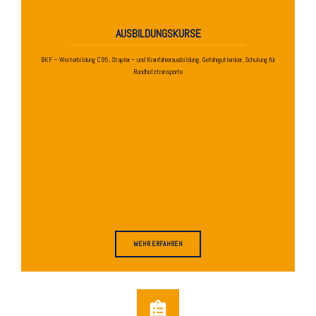
AUSBILDUNGSKURSE
BKF – Weiterbildung C95, Stapler – und Kranfahrerausbildung, Gefahrgutlenker, Schulung für
Rundholztransporte
MEHR ERFAHREN