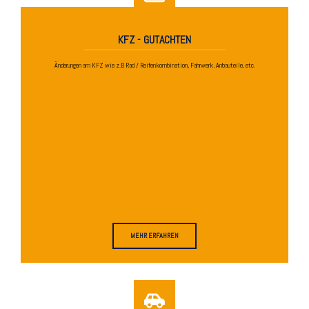
KFZ - GUTACHTEN
Änderungen am KFZ wie z.B Rad / Reifenkombination, Fahrwerk, Anbauteile, etc.
MEHR ERFAHREN