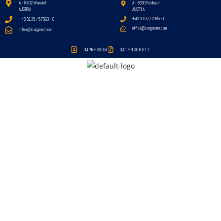
A - 8402 Werndorf
A - 8330 Feldbach
AUSTRIA
AUSTRIA
+43 3152 / 2385 - 0
+43 3135 / 57863 - 0
office@cargonorm.com
office@cargonorm.com
IMPRESSUM
DATENSCHUTZ