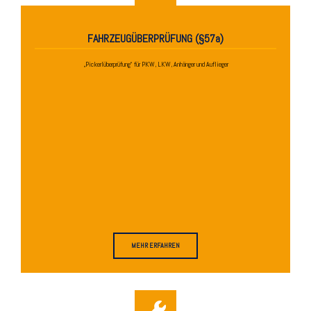
FAHRZEUGÜBERPRÜFUNG (§57a)
„Pickerlüberprüfung“ für PKW, LKW, Anhänger und Auflieger
MEHR ERFAHREN